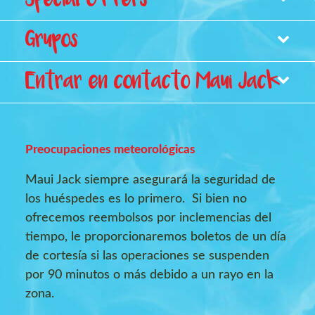
Special Offers
Quédate con nosotros
Grupos
Entrar en contacto Maui Jack
Grupos, reuniones y retiros
Fiestas de cumpleaños
Preocupaciones meteorológicas
Maui Jack siempre asegurará la seguridad de
los huéspedes es lo primero. Si bien no
ofrecemos reembolsos por inclemencias del
tiempo, le proporcionaremos boletos de un día
de cortesía si las operaciones se suspenden
por 90 minutos o más debido a un rayo en la
zona.