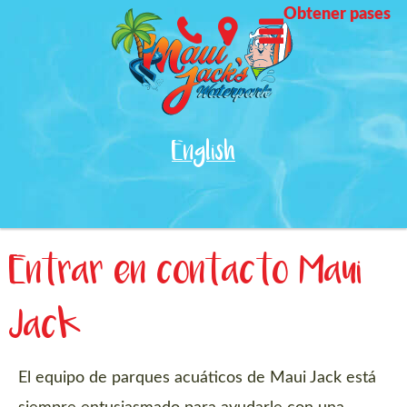
Pasar
Utility
Obtener pases
al
Menu
contenido
principal
English
Entrar en contacto Maui
Jack
El equipo de parques acuáticos de Maui Jack está