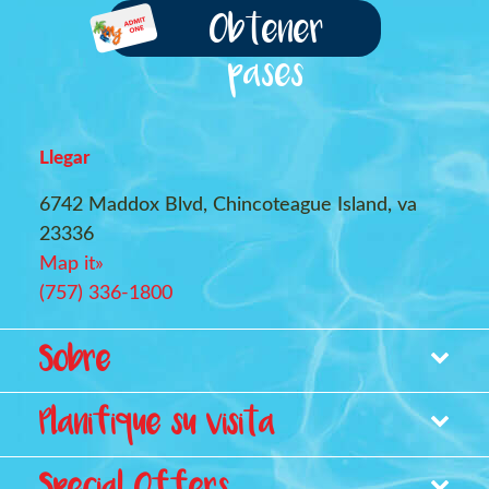
Obtener
pases
Llegar
6742 Maddox Blvd, Chincoteague Island, va
23336
Map it»
(757) 336-1800
Footer
Sobre
Planifique su visita
Mapa del parque
Precios
Amenidades del parque acuático
Carreras